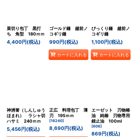
菜切り包丁 黒打
ゴールド鎌 越前ノ
びっくり鎌 越前ノ
ち 角型 180ｍｍ
コギリ鎌
コギリ鎌
4,400
円
(税込)
990
円
(税込)
1,100
円
(税込)
カートに入れる
カートに入れる
神洲誉（しんしゅう
正広 料理包丁 薄
エーゼット 刃物椿
ほまれ） ラシャ切
刃 195ｍｍ
油 純椿 刃物専用
ハサミ 240ｍｍ
[
16240
]
錆止油 100ml
[
606
]
8,690
円
(税込)
5,456
円
(税込)
869
円
(税込)