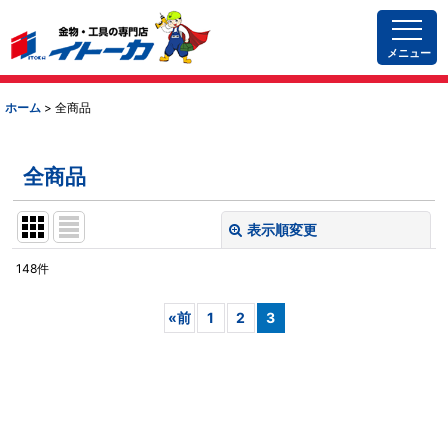
メニュー
ホーム
>
全商品
全商品
表示順変更
閉じる
148
件
表示数
:
«
前
1
2
3
並び順
:
絞り込む