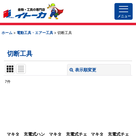
メニュー
ホーム
>
電動工具・エアー工具
>
切断工具
切断工具
表示順変更
閉じる
7
件
表示数
:
並び順
:
絞り込む
マキタ 充電式ハン
マキタ 充電式チェ
マキタ 充電式チェ