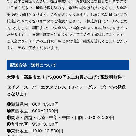
で、必ずご確認ください。振込手数料は、お客様のご負担となりますので
ご了承ください。❷銀行振り込みをご希望の場合は前払いとなり、入金確
認後のお届けとなります。入金が遅くなりますと、お届け指定日に商品の
配達ができなくなりますのでご注意ください。（振込期日はメールでご案
内いたします。期日までにご入金がない場合はキャンセル扱いとさせてい
ただきます）。 ※銀行営業日に直接ATMにてご入金を確認しております。
ご入金のタイミングや土日祝日をはさむ場合は確認が遅れることもござい
ます。予めご了承くださいませ。
配送方法・送料について
大津市・高島市エリア5,000円以上お買い上げで配送料無料！
セイノースーパーエクスプレス（セイノーグループ）での発送
となります
❶滋賀県内：600~1,500円
❷関西地区：600~2,100円
❸関東・信越・北陸・中部・中国・四国：670~2,500円
❸九州地区：950~3,100円
❹東北地区：1010~10,500円