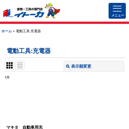
メニュー
ホーム
>
電動工具:充電器
電動工具:充電器
表示順変更
閉じる
1
件
表示数
:
並び順
:
絞り込む
マキタ 自動車用充