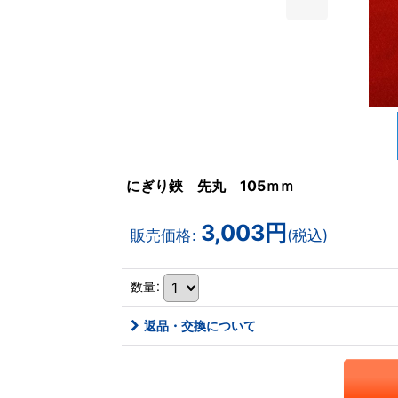
にぎり鋏 先丸 105ｍｍ
3,003
円
販売価格
:
(税込)
数量
:
返品・交換について