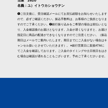
当座 2620
名義：ユ）イトウカショウテン
❶ご注文後に、受注確認メールにてお支払総額をお知らせいたします
ので、必ずご確認ください。振込手数料は、お客様のご負担となりま
すのでご了承ください。❷銀行振り込みをご希望の場合は前払いとな
り、入金確認後のお届けとなります。入金が遅くなりますと、お届け
指定日に商品の配達ができなくなりますのでご注意ください。（振込
期日はメールでご案内いたします。期日までにご入金がない場合はキ
ャンセル扱いとさせていただきます）。 ※銀行営業日に直接ATMに
てご入金を確認しております。ご入金のタイミングや土日祝日をはさ
む場合は確認が遅れることもございます。予めご了承くださいませ。