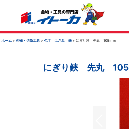
ホーム
>
刃物・切断工具
>
包丁 はさみ 鎌
>
にぎり鋏 先丸 105ｍｍ
にぎり鋏 先丸 10