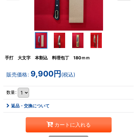
手打 大文字 本割込 料理包丁 180ｍｍ
9,900
円
販売価格
:
(税込)
数量
:
返品・交換について
カートに入れる