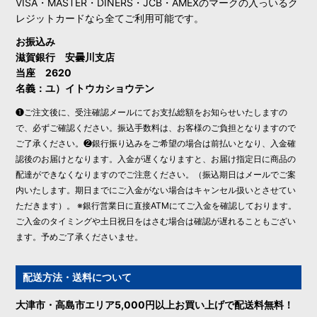
VISA・MASTER・DINERS・JCB・AMEXのマークの入っいるク
レジットカードなら全てご利用可能です。
お振込み
滋賀銀行 安曇川支店
当座 2620
名義：ユ）イトウカショウテン
❶ご注文後に、受注確認メールにてお支払総額をお知らせいたしますの
で、必ずご確認ください。振込手数料は、お客様のご負担となりますので
ご了承ください。❷銀行振り込みをご希望の場合は前払いとなり、入金確
認後のお届けとなります。入金が遅くなりますと、お届け指定日に商品の
配達ができなくなりますのでご注意ください。（振込期日はメールでご案
内いたします。期日までにご入金がない場合はキャンセル扱いとさせてい
ただきます）。 ※銀行営業日に直接ATMにてご入金を確認しております。
ご入金のタイミングや土日祝日をはさむ場合は確認が遅れることもござい
ます。予めご了承くださいませ。
配送方法・送料について
大津市・高島市エリア5,000円以上お買い上げで配送料無料！