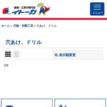
メニュー
ホーム
>
刃物・切断工具
>
穴あけ、ドリル
穴あけ、ドリル
表示順変更
閉じる
0
件
表示数
:
並び順
:
絞り込む