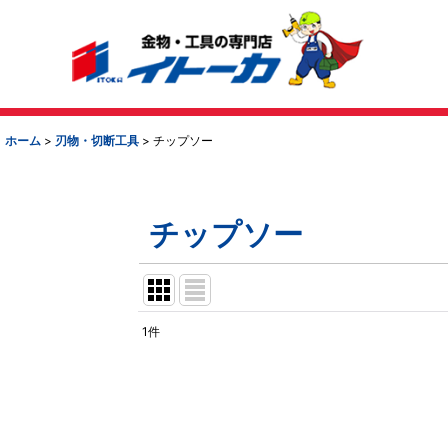
ホーム
>
刃物・切断工具
>
チップソー
チップソー
1
件
表示数
:
並び順
: