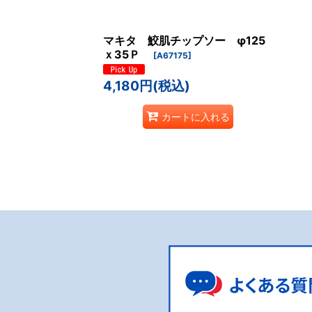
マキタ 鮫肌チップソー φ125
ｘ35Ｐ
[
A67175
]
4,180
円
(税込)
カートに入れる