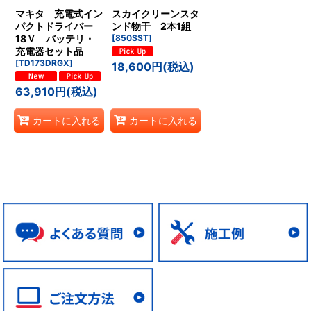
マキタ 充電式イン
スカイクリーンスタ
パクトドライバー
ンド物干 2本1組
18Ｖ バッテリ・
[
850SST
]
充電器セット品
[
TD173DRGX
]
18,600
円
(税込)
63,910
円
(税込)
カートに入れる
カートに入れる