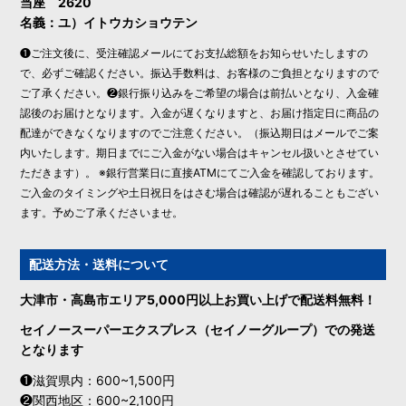
当座 2620
名義：ユ）イトウカショウテン
❶ご注文後に、受注確認メールにてお支払総額をお知らせいたしますの
で、必ずご確認ください。振込手数料は、お客様のご負担となりますので
ご了承ください。❷銀行振り込みをご希望の場合は前払いとなり、入金確
認後のお届けとなります。入金が遅くなりますと、お届け指定日に商品の
配達ができなくなりますのでご注意ください。（振込期日はメールでご案
内いたします。期日までにご入金がない場合はキャンセル扱いとさせてい
ただきます）。 ※銀行営業日に直接ATMにてご入金を確認しております。
ご入金のタイミングや土日祝日をはさむ場合は確認が遅れることもござい
ます。予めご了承くださいませ。
配送方法・送料について
大津市・高島市エリア5,000円以上お買い上げで配送料無料！
セイノースーパーエクスプレス（セイノーグループ）での発送
となります
❶滋賀県内：600~1,500円
❷関西地区：600~2,100円