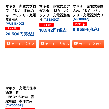
マキタ 充電式ブロ
マキタ 充電式エア
マキタ 充電式空気
ワ 18Ｖ 本体の
ダスタ 18Ｖ バ
入れ 18Ｖ バッ
み バッテリ・充電
ッテリ・充電器別売
テリ・充電器別売り
器別売り
り
[
MP180DZ
]
[
AS180DZ
]
[
MUB184DZ
]
8,855
円
(税込)
18,942
円
(税込)
20,500
円
(税込)
カートに入れる
カートに入れる
カートに入れる
マキタ 充電式保冷
温庫 青
-18℃〜60℃に設
定可能 本体のみ
[
CW006GZ
]