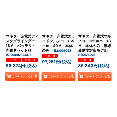
マキタ 充電式ディ
マキタ 充電式スラ
マキタ 充電式マル
スクグラインダー
イドマルノコ 165
ノコ 125ｍｍ 18
18Ｖ バッテリ・
ｍｍ 40Ｖ 本体
Ｖ 本体のみ 無線
充電器セット品
のみ
連動非対応モデル
[
LS009GZ
]
[
GA404DRGXN
]
[
HS474DZ
]
97,251
円
(税込)
66,374
円
(税込)
35,343
円
(税込)
カートに入れる
カートに入れる
カートに入れる