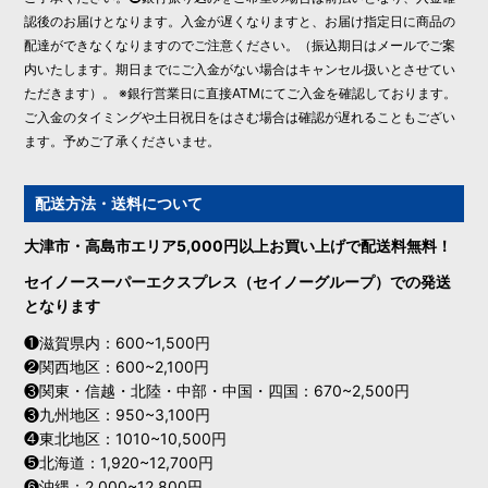
認後のお届けとなります。入金が遅くなりますと、お届け指定日に商品の
配達ができなくなりますのでご注意ください。（振込期日はメールでご案
内いたします。期日までにご入金がない場合はキャンセル扱いとさせてい
ただきます）。 ※銀行営業日に直接ATMにてご入金を確認しております。
ご入金のタイミングや土日祝日をはさむ場合は確認が遅れることもござい
ます。予めご了承くださいませ。
配送方法・送料について
大津市・高島市エリア5,000円以上お買い上げで配送料無料！
セイノースーパーエクスプレス（セイノーグループ）での発送
となります
❶滋賀県内：600~1,500円
❷関西地区：600~2,100円
❸関東・信越・北陸・中部・中国・四国：670~2,500円
❸九州地区：950~3,100円
❹東北地区：1010~10,500円
❺北海道：1,920~12,700円
❻沖縄：2,000~12,800円