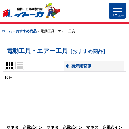
メニュー
ホーム
>
おすすめ商品
>
電動工具・エアー工具
電動工具・エアー工具
[
おすすめ商品
]
表示順変更
閉じる
16
件
サブカテゴリ
:
表示数
:
並び順
:
マキタ 充電式イン
マキタ 充電式イン
マキタ 充電式イン