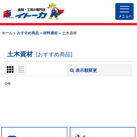
メニュー
ホーム
>
おすすめ商品
>
材料資材
>
土木資材
土木資材
[
おすすめ商品
]
表示順変更
閉じる
0
件
表示数
:
並び順
:
材料資材 (全商品)
絞り込む
屋根資材