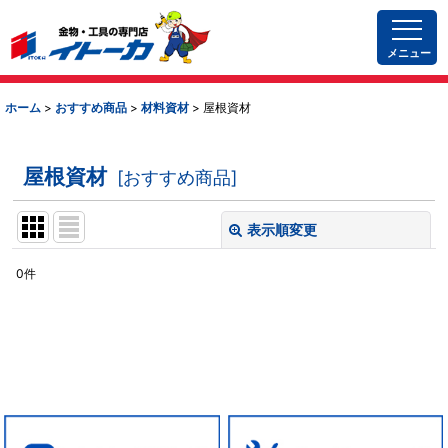
メニュー
ホーム
>
おすすめ商品
>
材料資材
>
屋根資材
屋根資材
[
おすすめ商品
]
表示順変更
閉じる
0
件
表示数
:
並び順
:
材料資材 (全商品)
絞り込む
屋根資材