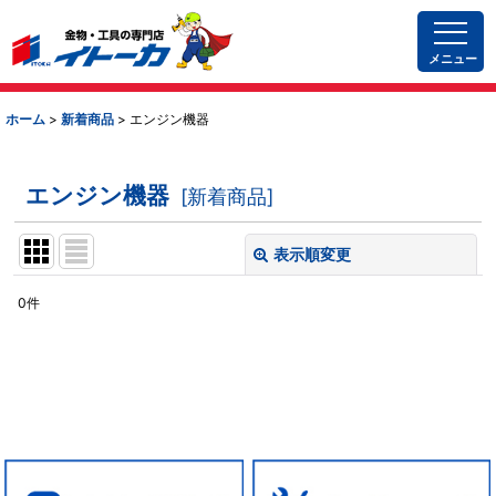
メニュー
ホーム
>
新着商品
>
エンジン機器
エンジン機器
[
新着商品
]
表示順変更
閉じる
0
件
サブカテゴリ
:
表示数
:
エンジン機器 (全商品)
並び順
:
草刈機