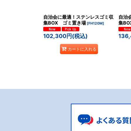
並び順
:
自治会に最適！ステンレスゴミ収
自治
集BOX ゴミ置き場
集B
[
FH120M
]
102,300
円
(税込)
136
カートに入れる
建築金物 (全商品)
物干金物
郵便ポスト
手すり
表札