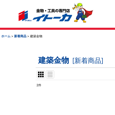
ホーム
>
新着商品
>
建築金物
建築金物
[
新着商品
]
2
件
サブカテゴリ
:
表示数
: