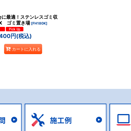
会に最適！ステンレスゴミ収
絞り込む
OX ゴミ置き場
[
FH180K
]
,400
円
(税込)
カートに入れる