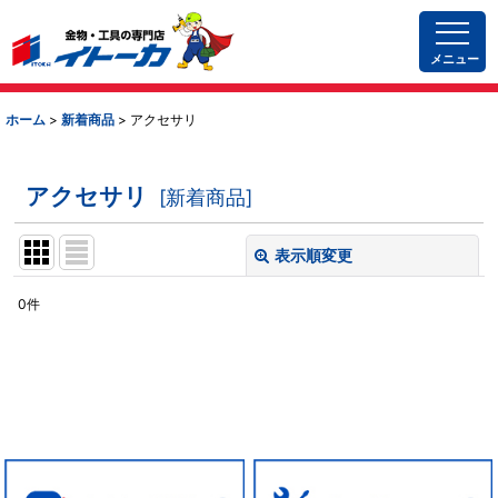
メニュー
ホーム
>
新着商品
>
アクセサリ
アクセサリ
[
新着商品
]
表示順変更
閉じる
0
件
表示数
:
並び順
:
絞り込む