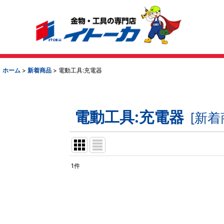
ホーム
>
新着商品
>
電動工具:充電器
電動工具:充電器
[
新着
1
件
表示数
:
並び順
: