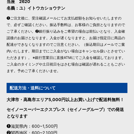
当座 2620
名義：ユ）イトウカショウテン
❶ご注文後に、受注確認メールにてお支払総額をお知らせいたしますの
で、必ずご確認ください。振込手数料は、お客様のご負担となりますので
ご了承ください。❷銀行振り込みをご希望の場合は前払いとなり、入金確
認後のお届けとなります。入金が遅くなりますと、お届け指定日に商品の
配達ができなくなりますのでご注意ください。（振込期日はメールでご案
内いたします。期日までにご入金がない場合はキャンセル扱いとさせてい
ただきます）。 ※銀行営業日に直接ATMにてご入金を確認しております。
ご入金のタイミングや土日祝日をはさむ場合は確認が遅れることもござい
ます。予めご了承くださいませ。
配送方法・送料について
大津市・高島市エリア5,000円以上お買い上げで配送料無料！
セイノースーパーエクスプレス（セイノーグループ）での発送
となります
❶滋賀県内：600~1,500円
❷関西地区：600~2,100円