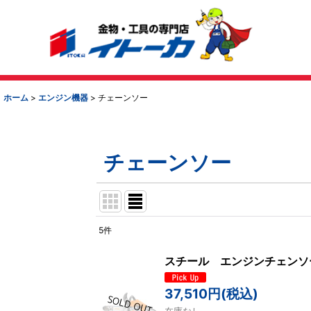
ホーム
>
エンジン機器
>
チェーンソー
チェーンソー
5
件
表示数
:
スチール エンジンチェン
並び順
:
37,510
円
(税込)
在庫なし