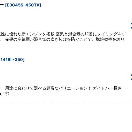
ソー
[
E3045S-450TX
]
境性に優れた新エンジンを搭載 空気と混合気の順番にタイミングをず
。 先導の空気層が混合気の吹き抜けを防ぐことで、燃焼効率を誇り
141BII-350
]
慢！用途に合わせて選べる豊富なバリエーション！ ガイドバー長さ
m／秒