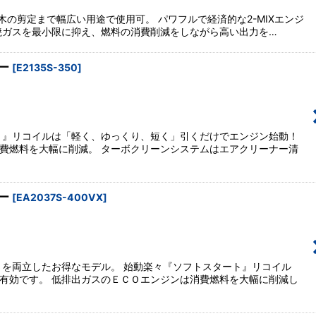
絞り込む
庭木の剪定まで幅広い用途で使用可。 パワフルで経済的な2-MIXエンジ
焼ガスを最小限に抑え、燃料の消費削減をしながら高い出力を…
ソー
[
E2135S-350
]
ト』リコイルは「軽く、ゆっくり、短く」引くだけでエンジン始動！
費燃料を大幅に削減。 ターボクリーンシステムはエアクリーナー清
ソー
[
EA2037S-400VX
]
さを両立したお得なモデル。 始動楽々『ソフトスタート』リコイル
有効です。 低排出ガスのＥＣＯエンジンは消費燃料を大幅に削減し