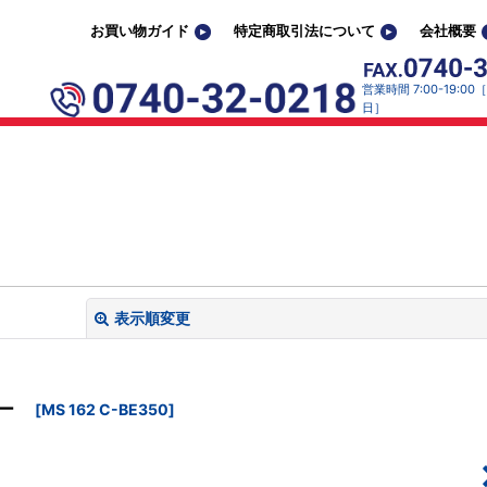
お買い物ガイド
特定商取引法について
会社概要
営業時間 7:00-19:0
日］
表示順変更
閉
ソー
[
MS 162 C-BE350
]