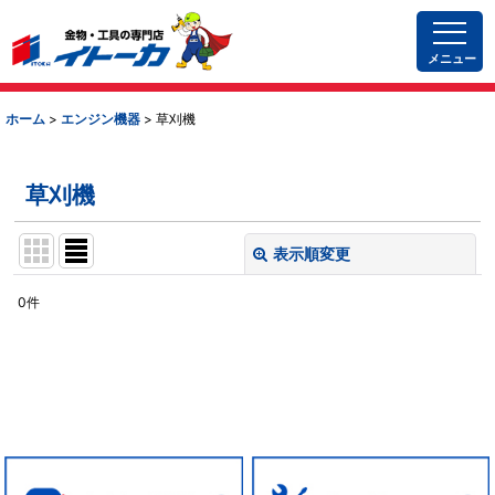
メニュー
ホーム
>
エンジン機器
>
草刈機
草刈機
表示順変更
閉じる
0
件
表示数
:
並び順
:
絞り込む